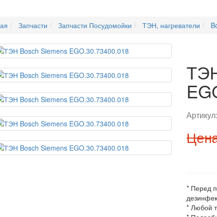
ная
Запчасти
Запчасти Посудомойки
ТЭН, нагреватели
B
ТЭН
EGO
Артикул
Цена
* Перед 
дезинфек
* Любой 