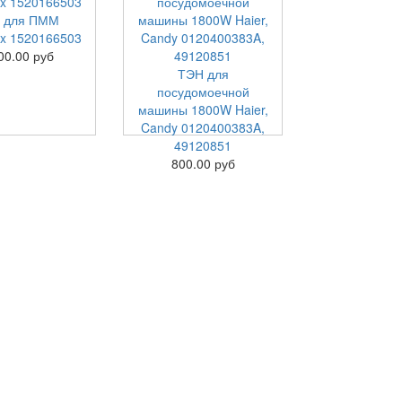
 для ПММ
lux 1520166503
00.00 руб
ТЭН для
посудомоечной
машины 1800W Haier,
Candy 0120400383A,
49120851
800.00 руб