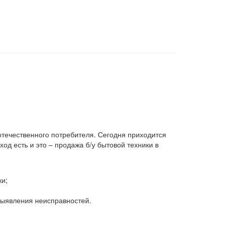
 отечественного потребителя. Сегодня приходится
д есть и это – продажа б/у бытовой техники в
ки;
 выявления неисправностей.