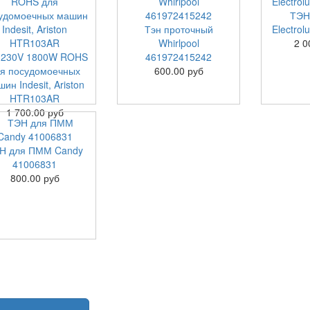
ТЭН
Тэн проточный
Electro
Whirlpool
2 0
 230V 1800W ROHS
461972415242
ля посудомоечных
600.00 руб
ин Indesit, Ariston
HTR103AR
1 700.00 руб
Н для ПММ Candy
41006831
800.00 руб