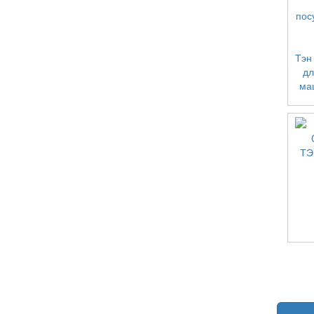
Тэн
д
маш
ТЭ