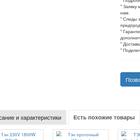
* Подроб
* Заявку
нам.
* Следы 
предпрод
* Гарант
дополнит
* Доставк
* Подклю
Позв
ание и характеристики
Есть похожие товары