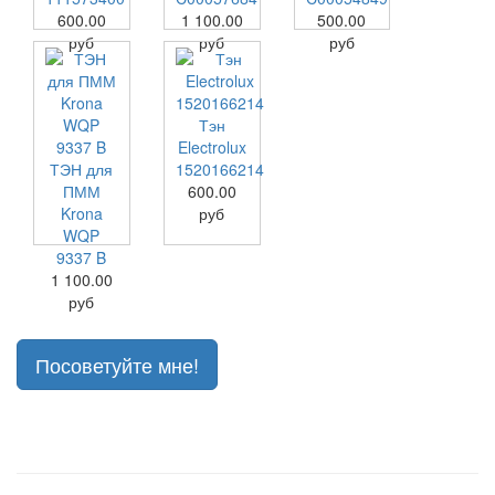
600.00
1 100.00
500.00
руб
руб
руб
Тэн
Electrolux
ТЭН для
1520166214
ПММ
600.00
Krona
руб
WQP
9337 B
1 100.00
руб
Посоветуйте мне!