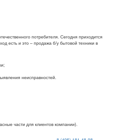
 отечественного потребителя. Сегодня приходится
д есть и это – продажа б/у бытовой техники в
ки;
 выявления неисправностей.
асные части для клиентов компании).
8 (495) 181-48-98