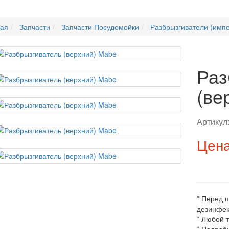
ная
Запчасти
Запчасти Посудомойки
Разбрызгиватели (имп
Раз
(ве
Артикул
Цена
* Перед 
дезинфек
* Любой 