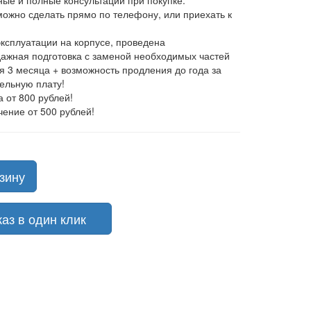
ные и полные консультации при покупке.
 можно сделать прямо по телефону, или приехать к
эксплуатации на корпусе, проведена
ажная подготовка с заменой необходимых частей
ия 3 месяца + возможность продления до года за
ельную плату!
а от 800 рублей!
чение от 500 рублей!
зину
з в один клик