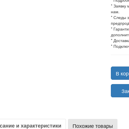
* Подроб
* Заявку
нам.
* Следы 
предпрод
* Гарант
дополнит
* Доставк
* Подклю
В кор
Зака
сание и характеристики
Похожие товары