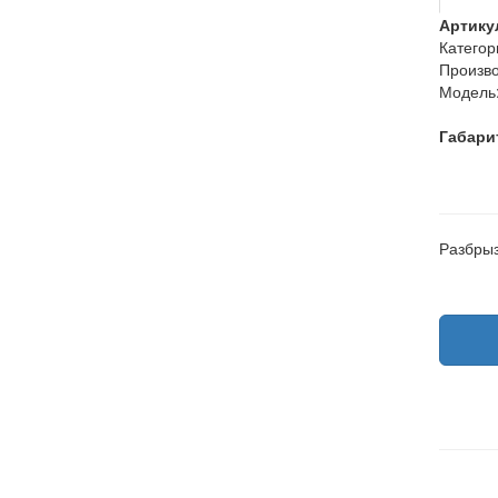
Артику
Категор
Произво
Модель
Габари
Разбрыз