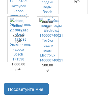
руб
подачи
Патрубок
воды
(насос-
Bosch
отстойник)
283051
Ariston,
300.00
Indesit
руб
C00054859
400.00
Трубка
руб
Уплотнитель
подачи
насоса
воды
Bosch
Electrolux
171598
140000740021
1 000.00
500.00
руб
руб
Посоветуйте мне!