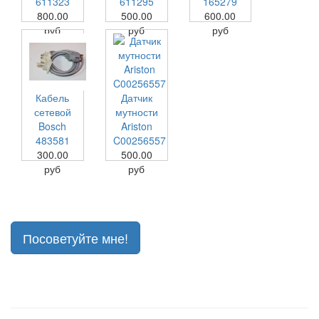
611323
611295
165279
800.00
500.00
600.00
руб
руб
руб
Кабель
Датчик
сетевой
мутности
Bosch
Ariston
483581
C00256557
300.00
500.00
руб
руб
Посоветуйте мне!