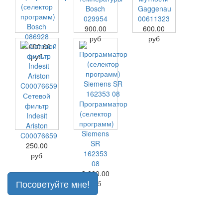
(селектор
Bosch
Gaggenau
программ)
029954
00611323
Bosch
900.00
600.00
086928
руб
руб
3 000.00
руб
Сетевой
Программатор
фильтр
(селектор
Indesit
программ)
Ariston
Siemens
C00076659
SR
250.00
162353
руб
08
3 000.00
Посоветуйте мне!
руб