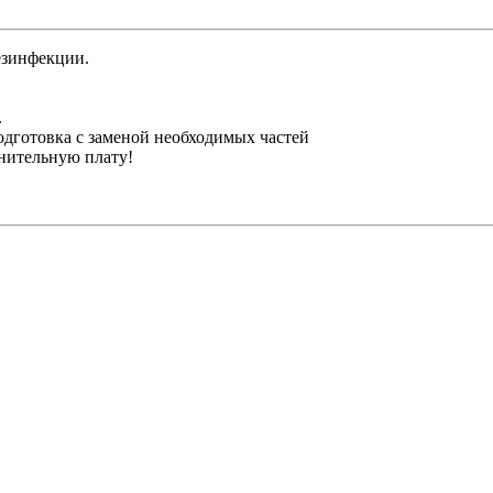
езинфекции.
.
одготовка с заменой необходимых частей
лнительную плату!