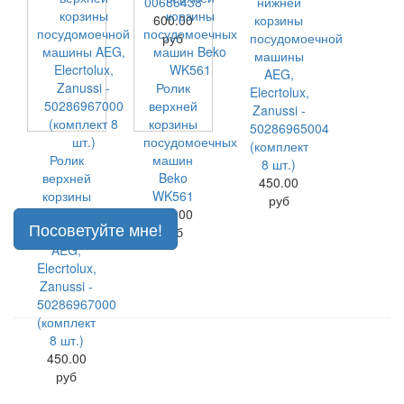
00686438
нижней
600.00
корзины
руб
посудомоечной
машины
AEG,
Ролик
Elecrtolux,
верхней
Zanussi -
корзины
50286965004
посудомоечных
(комплект
Ролик
машин
8 шт.)
верхней
Beko
450.00
корзины
WK561
руб
посудомоечной
120.00
Посоветуйте мне!
машины
руб
AEG,
Elecrtolux,
Zanussi -
50286967000
(комплект
8 шт.)
450.00
руб