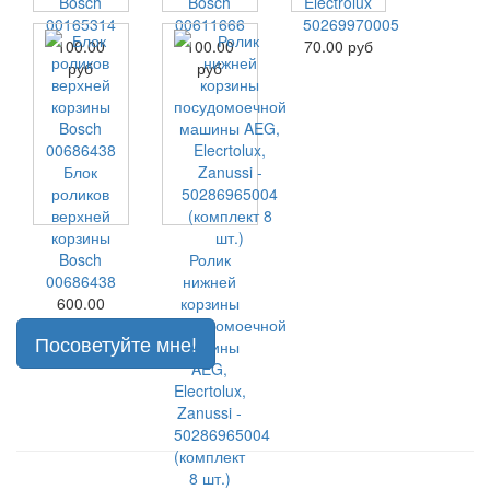
Bosch
Bosch
Electrolux
00165314
00611666
50269970005
100.00
100.00
70.00 руб
руб
руб
Блок
роликов
верхней
корзины
Bosch
Ролик
00686438
нижней
600.00
корзины
руб
посудомоечной
Посоветуйте мне!
машины
AEG,
Elecrtolux,
Zanussi -
50286965004
(комплект
8 шт.)