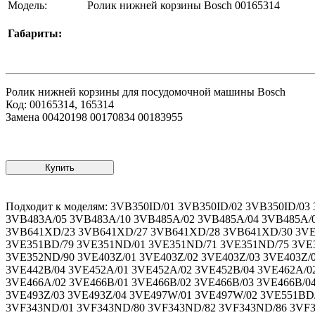
Модель:
Ролик нижней корзины Bosch 00165314
Габариты:
Ролик нижней корзины для посудомочной машины Bosch
Код: 00165314, 165314
Замена 00420198 00170834 00183955
Купить
Подходит к моделям: 3VB350ID/01 3VB350ID/02 3VB350ID/03 3VB350ID/04 3VB350ID/05 3VB351XD/01 3VB480A/02 3VB480A/04 3VB480A/05 3VB480A/10 3VB483A/02 3VB483A/04 3VB483A/05 3VB483A/10 3VB485A/02 3VB485A/04 3VB485A/05 3VB485A/10 3VB613BA/08 3VB613BA/14 3VB613BA/16 3VB613BA/20 3VB613BB/14 3VB613BB/20 3VB641XD/21 3VB641XD/23 3VB641XD/27 3VB641XD/28 3VB641XD/30 3VE242BA/01 3VE242BA/02 3VE242BB/58 3VE242BB/75 3VE242BB/79 3VE242BB/90 3VE351BD/01 3VE351BD/71 3VE351BD/75 3VE351BD/79 3VE351ND/01 3VE351ND/71 3VE351ND/75 3VE351ND/79 3VE352BD/80 3VE352BD/82 3VE352BD/86 3VE352BD/90 3VE352ND/01 3VE352ND/80 3VE352ND/82 3VE352ND/86 3VE352ND/90 3VE403Z/01 3VE403Z/02 3VE403Z/03 3VE403Z/04 3VE407W/01 3VE407W/02 3VE407W/03 3VE409Y/01 3VE409Y/02 3VE442A/01 3VE442B/01 3VE442B/02 3VE442B/03 3VE442B/04 3VE452A/01 3VE452A/02 3VE452B/04 3VE462A/02 3VE463A/02 3VE465A/01 3VE465A/02 3VE465B/01 3VE465B/02 3VE465B/03 3VE465B/04 3VE465BA/01 3VE466A/01 3VE466A/02 3VE466B/01 3VE466B/02 3VE466B/03 3VE466B/04 3VE490Y/01 3VE490Y/03 3VE490Y/04 3VE491X/01 3VE491X/02 3VE491X/03 3VE492V/01 3VE492V/02 3VE493Z/01 3VE493Z/03 3VE493Z/04 3VE497W/01 3VE497W/02 3VE551BD/01 3VE742BA/01 3VE742BA/13 3VF341ID/90 3VF341ID/93 3VF341ND/55 3VF341ND/70 3VF341ND/75 3VF341ND/76 3VF343ND/01 3VF343ND/80 3VF343ND/82 3VF343ND/86 3VF343ND/90 3VF542XD/01 3VF542XD/70 3VF542XD/71 3VF542XD/74 3VF542XD/75 3VF543XD/01 3VF543XD/82 3VF543XD/90 3VF910NA/01 3VF911NA/01 3VF911NB/01 3VF911NB/18 3VF911NB/55 3VF911NB/65 3VF911NB/70 3VF911NB/75 3VF911NB/76 3VF911NB/86 3VF915XA/01 3VH340ND/74 3VH343ND/74 3VH343ND/82 3VH343ND/93 3VI211BA/01 3VI211BA/02 3VI211BB/01 3VI211BB/58 3VI241XD/01 3VI241XD/58 3VI241XD/70 3VI241XD/75 3VI241XD/79 3VI351BD/70 3VI351BD/71 3VI351ND/01 3VI351ND/70 3VI351ND/71 3VI352BD/01 3VI352BD/70 3VI352BD/71 3VI411A/01 3VI411A/02 3VI411B/01 3VI411B/04 3VI420B/13 3VI420B/17 3VI422A/01 3VI422A/02 3VI422B/01 3VI422B/02 3VI422B/03 3VI422B/04 3VI422BA/01 3VI423A/01 3VI423B/02 3VI423B/03 3VI423B/04 3VI423NA/01 3VI423NB/01 3VI430A/13 3VI430A/17 3VI434A/01 3VI434A/03 3VI434A/04 3VI434XB/01 3VI434XC/01 3VI435A/01 3VI551XD/01 3VN353BD/14 3VN443A/05 3VN641BD/23 3VS241BA/01 3VS241BB/01 3VS341BD/01 3VS351BD/01 3VS351BD/71 3VS351BD/75 3VS351BD/79 3VS351BD/90 3VS351ID/03 3VS351ID/65 3VS351ID/66 3VS351ID/71 3VS351ID/79 3VS741BA/13 3VS741BB/01 3VS741BB/13 3VS741BB/14 3VS741BB/15 3VS741BB/17 3VS741BB/99 3VS741BC/01 3VS741BC/15 3VS741BC/17 3VS741BC/99 3VS747PA/01 3VS747PA/13 3VS747PA/14 3VS747PA/15 3VS747PA/17 3VS747PA/99 3VS747PB/01 3VS747PB/15 3VS747PB/17 3VS747PB/99 3VS840BD/01 3VS840BD/86 3VS840BD/90 3VS840ID/01 3VS840ID/86 3VS840ID/90 3VS851BD/01 3VS851BD/71 3VS851ID/01 3VS851ID/65 3VS851ID/66 3VS851ID/71 3VS851ID/74 3VS851ID/75 3VS852BD/01 3VS852BD/71 3VS852BD/74 3VS852BD/75 3VS931BAD/01 3VS931BAD/18 3VS931BAD/20 3VS931BAD/82 3VS931IAD/01 3VS931IAD/18 3VS931IAD/20 3VS931IAD/82 3VS951BD/17 3VS951BD/36 3VS952ID/01 3VS952ID/80 3VS953ID/10 3VS953ID/11 3VS953ID/13 3VS953ID/14 3VS953ID/17 3VS953ID/18 3VT340ND/14 3VT340ND/30 3VT340ND/31 3VT340ND/32 3VT340ND/35 3VT340ND/37 3VT341ND/01 3VT341ND/36 3VT341ND/38 3VT341ND/40 3VT341ND/41 3VT341ND/42 3VT342ND/01 3VT342ND/36 3VT342ND/38 3VT342ND/40 3VT342ND/41 3VT342ND/42 3VT3