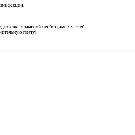
езинфекции.
.
одготовка с заменой необходимых частей
лнительную плату!