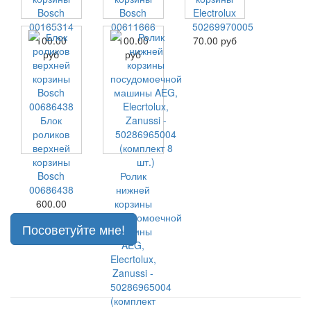
Bosch
Bosch
Electrolux
00165314
00611666
50269970005
100.00
100.00
70.00 руб
руб
руб
Блок
роликов
верхней
корзины
Bosch
Ролик
00686438
нижней
600.00
корзины
руб
посудомоечной
Посоветуйте мне!
машины
AEG,
Elecrtolux,
Zanussi -
50286965004
(комплект