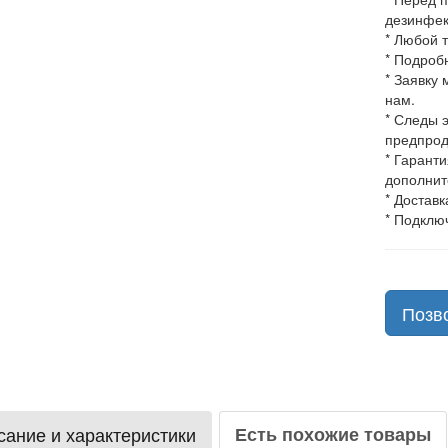
дезинфек
* Любой 
* Подроб
* Заявку
нам.
* Следы 
предпрод
* Гарант
дополнит
* Доставк
* Подклю
Позв
ание и характеристики
Есть похожие товары