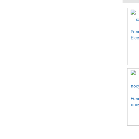
Рол
Ele
Рол
пос