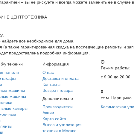
гарантией – вы не рискуете и всегда можете заменить ее в случае
ЗИНЕ ЦЕНТРОТЕХНИКА
у.
о найдете все необходимое для дома.
 (а также гарантированная скидка на последующие ремонты и зап
будет предоставлена подробная информация.
 б/у техники
Информация
Режим работы:
ая панели
О нас
с 9:00 до 20:00
е шкафы
Доставка и оплата
и
Контакты
ные машины
Возврат товара
ьные машины
ст.м. Царицыно
Дополнительно
льники
Производители
Касимовская ули
льные камеры
Акции
моечные
Карта сайта
ы
Вывоз и утилизация
оплиты
техники в Москве
чи