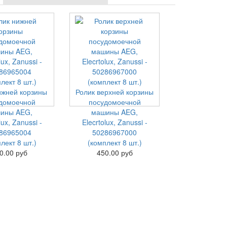
ижней корзины
Ролик верхней корзины
домоечной
посудомоечной
ины AEG,
машины AEG,
lux, Zanussi -
Elecrtolux, Zanussi -
86965004
50286967000
лект 8 шт.)
(комплект 8 шт.)
0.00 руб
450.00 руб