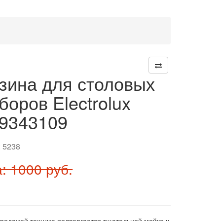
зина для столовых
боров Electrolux
9343109
:
5238
: 1000 руб.
продажей техника подвергается тщательной мойке и