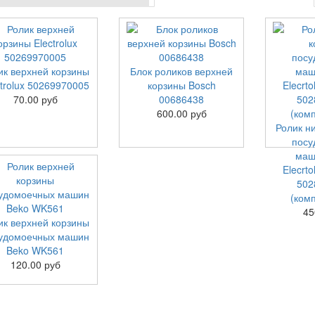
ик верхней корзины
Блок роликов верхней
ctrolux 50269970005
корзины Bosch
70.00 руб
00686438
600.00 руб
Ролик н
посу
маш
Elecrto
502
(комп
45
ик верхней корзины
удомоечных машин
Beko WK561
120.00 руб