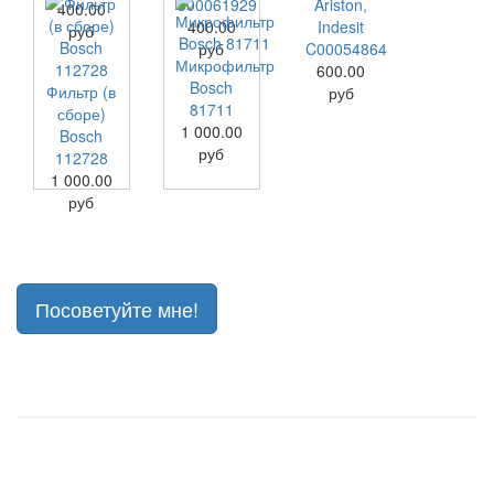
C00061929
Ariston,
400.00
400.00
Indesit
руб
руб
C00054864
Микрофильтр
600.00
Bosch
Фильтр (в
руб
81711
сборе)
1 000.00
Bosch
руб
112728
1 000.00
руб
Посоветуйте мне!