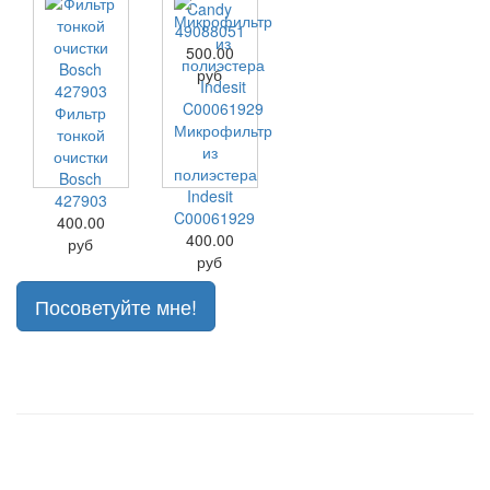
Candy
49088051
500.00
руб
Фильтр
Микрофильтр
тонкой
из
очистки
полиэстера
Bosch
Indesit
427903
C00061929
400.00
400.00
руб
руб
Посоветуйте мне!