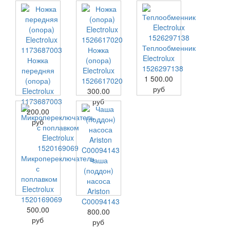
Теплообменник
Ножка
Electrolux
Ножка
(опора)
1526297138
передняя
Electrolux
1 500.00
(опора)
1526617020
руб
Electrolux
300.00
1173687003
руб
200.00
руб
Микропереключатель
Чаша
с
(поддон)
поплавком
насоса
Electrolux
Ariston
1520169069
C00094143
500.00
800.00
руб
руб