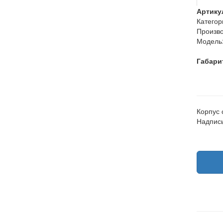
Артику
Категор
Произво
Модель
Габари
Корпус
Надпись