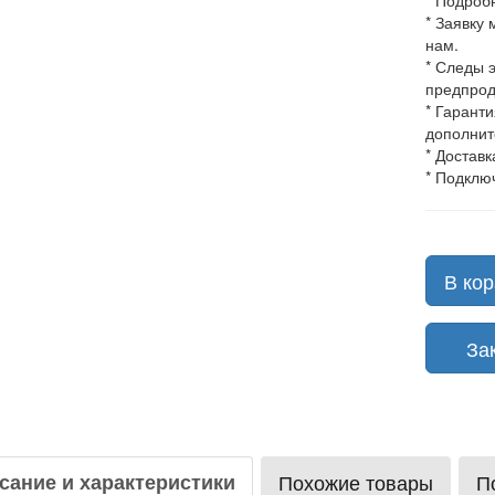
* Подроб
* Заявку
нам.
* Следы 
предпрод
* Гарант
дополнит
* Доставк
* Подклю
В кор
Зака
сание и характеристики
Похожие товары
П