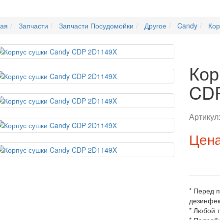
ная
Запчасти
Запчасти Посудомойки
Другое
Candy
Кор
Кор
CD
Артикул
Цена
* Перед 
дезинфек
* Любой 