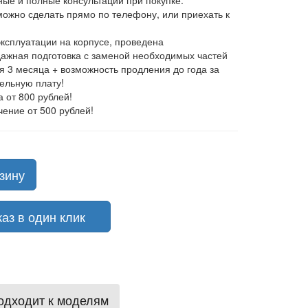
ные и полные консультации при покупке.
 можно сделать прямо по телефону, или приехать к
эксплуатации на корпусе, проведена
ажная подготовка с заменой необходимых частей
ия 3 месяца + возможность продления до года за
ельную плату!
а от 800 рублей!
чение от 500 рублей!
зину
з в один клик
одходит к моделям