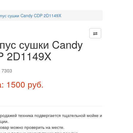
пус сушки Candy CDP 2D1149X
пус сушки Candy
P 2D1149X
:
7303
: 1500 руб.
продажей техника подвергается тщательной мойке и
ции.
товар можно проверить на месте.