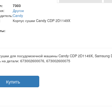
л:
7303
ия:
Другое
дитель:
Candy
:
Корпус сушки Candy CDP 2D1149X
ты:
 сушки для посудомоечной машины Candy CDP 2D1149X, Samsung
 на детали: 673002600076, 673002600075
Купить