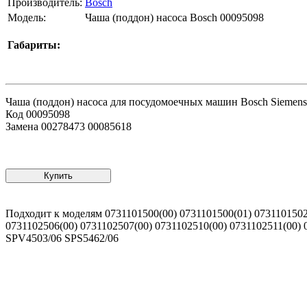
Производитель:
Bosch
Модель:
Чаша (поддон) насоса Bosch 00095098
Габариты:
Чаша (поддон) насоса для посудомоечных машин Bosch Siemens
Код 00095098
Замена 00278473 00085618
Купить
Подходит к моделям 0731101500(00) 0731101500(01) 0731101502(
0731102506(00) 0731102507(00) 0731102510(00) 0731102511(00) 
SPV4503/06 SPS5462/06