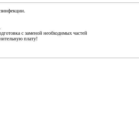
езинфекции.
.
одготовка с заменой необходимых частей
лнительную плату!