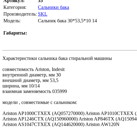
Артикул:
35
Категория:
Сальники бака
Производитель:
SKL
Модель:
Сальник бака 30*53,5*10 14
Габариты:
Характеристики сальника бака стиральной машины
совместимость Ariston, Indesit
внутренний диаметр, мм 30
внешний диаметр, мм 53,5
ширина, мм 10/14
взаимная заменяемость 035999
модели , совместимые с сальником:
Ariston AP1000CTXEX (AQ057270000) Ariston AP1010CTXEX (
Ariston AP1246CTX (AQ150960000) Ariston AP846TX (AQ150940
Ariston AS1047CTXEX (AQ144620000) Ariston AW120N