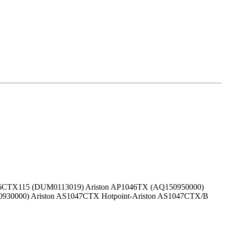
6CTX115 (DUM0113019) Ariston AP1046TX (AQ150950000)
930000) Ariston AS1047CTX Hotpoint-Ariston AS1047CTX/B