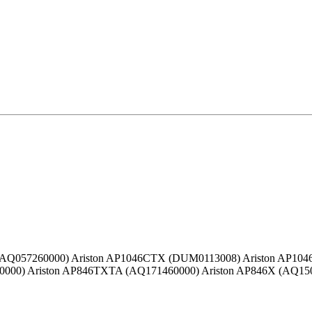
AQ057260000) Ariston AP1046CTX (DUM0113008) Ariston AP104
000) Ariston AP846TXTA (AQ171460000) Ariston AP846X (AQ150