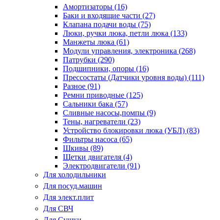
Амортизаторы (16)
Баки и входящие части (27)
Клапана подачи воды (75)
Люки, ручки люка, петли люка (133)
Манжеты люка (61)
Модули управления, электроника (268)
Патрубки (290)
Подшипники, опоры (16)
Прессостаты (Датчики уровня воды) (111)
Разное (91)
Ремни приводные (125)
Сальники бака (57)
Сливные насосы,помпы (9)
Тены, нагреватели (23)
Устройство блокировки люка (УБЛ) (83)
Фильтры насоса (65)
Шкивы (89)
Щетки двигателя (4)
Электродвигатели (91)
Для холодильники
Для посуд.машин
Для элект.плит
Для СВЧ
Для Сушки