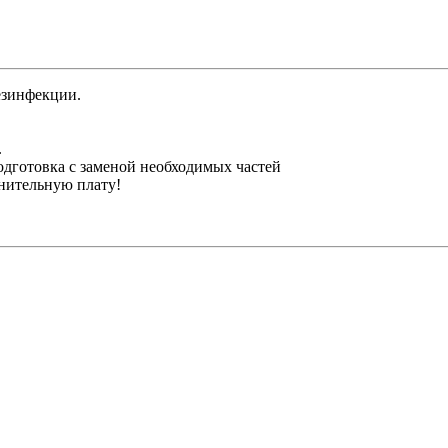
езинфекции.
.
одготовка с заменой необходимых частей
лнительную плату!