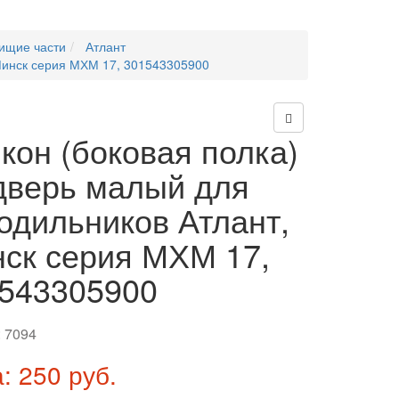
ищие части
Атлант
 Минск серия МХМ 17, 301543305900
кон (боковая полка)
дверь малый для
одильников Атлант,
ск серия МХМ 17,
543305900
:
7094
: 250 руб.