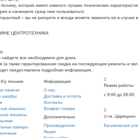
ю технику, которая имеет намного лучшие технические характеристи
ее и начинаете сразу ним пользоваться;
гарантией – вы не рискуете и всегда можете заменить ее в случае
ЗИНЕ ЦЕНТРОТЕХНИКА
у.
о найдете все необходимое для дома.
 (а также гарантированная скидка на последующие ремонты и зап
будет предоставлена подробная информация.
 б/у техники
Информация
Режим работы:
ая панели
О нас
с 9:00 до 20:00
е шкафы
Доставка и оплата
и
Контакты
ные машины
Возврат товара
ьные машины
ст.м. Царицыно
Дополнительно
льники
Производители
Касимовская ули
льные камеры
Акции
моечные
Карта сайта