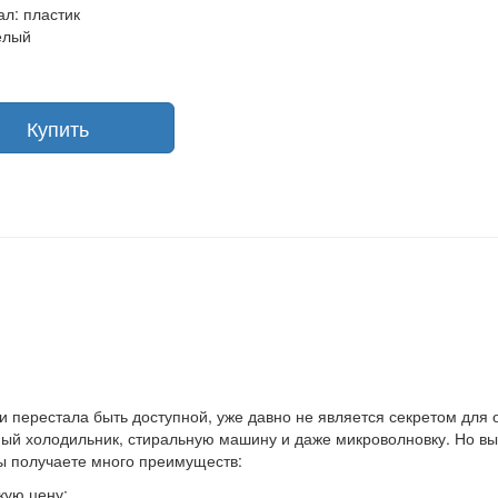
л: пластик
елый
Купить
 и перестала быть доступной, уже давно не является секретом для
й холодильник, стиральную машину и даже микроволновку. Но выхо
вы получаете много преимуществ:
кую цену;