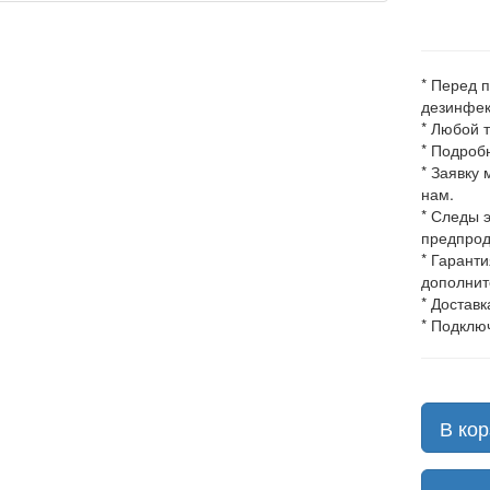
* Перед 
дезинфек
* Любой 
* Подроб
* Заявку
нам.
* Следы 
предпрод
* Гарант
дополнит
* Доставк
* Подклю
В кор