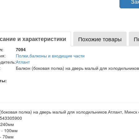
Зака
сание и характеристики
Похожие товары
П
л:
7094
ия:
Полки,балконы и входищие части
дитель:
Атлант
:
Балкон (боковая полка) на дверь малый для холодильников
ты:
(боковая полка) на дверь малый для холодильников Атлант, Минск
1543305900
 240мм
 - 100мм
- 70мм