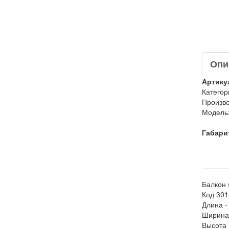
Опи
Артику
Категор
Произво
Модель
Габари
Балкон 
Код 30
Длина -
Ширина
Высота 