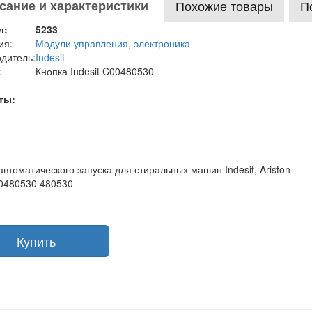
сание и характеристики
Похожие товары
П
л:
5233
ия:
Модули управления, электроника
дитель:
Indesit
:
Кнопка Indesit C00480530
ты:
автоматического запуска для стиральных машин Indesit, Ariston
0480530 480530
Купить