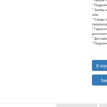
* Любой 
* Подроб
* Заявку
нам.
* Следы 
предпрод
* Гарант
дополнит
* Доставк
* Подклю
В кор
Зака