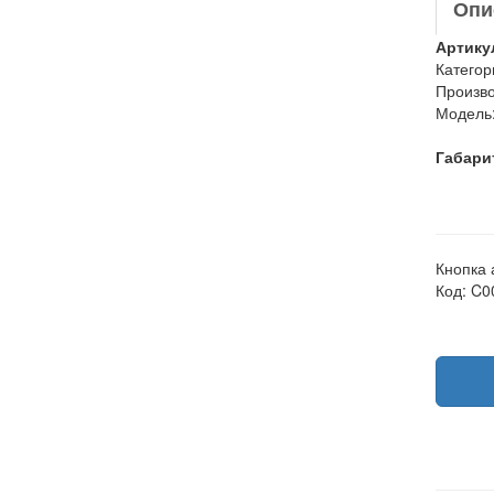
Опи
Артику
Категор
Произво
Модель
Габари
Кнопка 
Код: C0