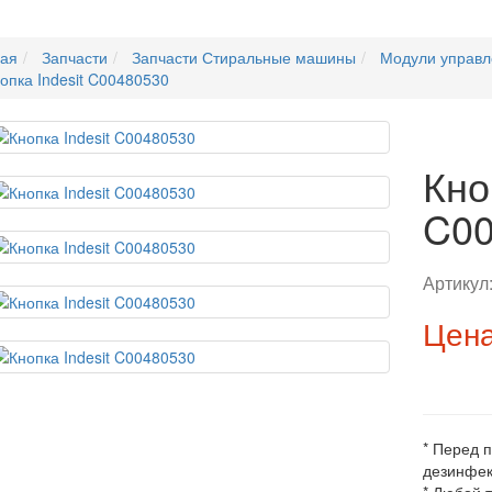
ная
Запчасти
Запчасти Стиральные машины
Модули управл
опка Indesit C00480530
Кно
C00
Артикул
Цена
* Перед 
дезинфек