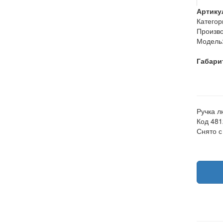
Артику
Категор
Произво
Модель
Габари
Ручка л
Код 48
Снято с