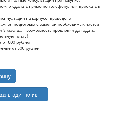
ные и полные консультации при покупке.
 можно сделать прямо по телефону, или приехать к
эксплуатации на корпусе, проведена
ажная подготовка с заменой необходимых частей
ия 3 месяца + возможность продления до года за
ельную плату!
а от 800 рублей!
чение от 500 рублей!
зину
з в один клик