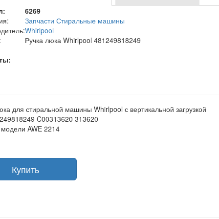
л:
6269
ия:
Запчасти Стиральные машины
дитель:
Whirlpool
:
Ручка люка Whirlpool 481249818249
ты:
юка для стиральной машины Whirlpool с вертикальной загрузкой
1249818249 C00313620 313620
 модели AWE 2214
Купить