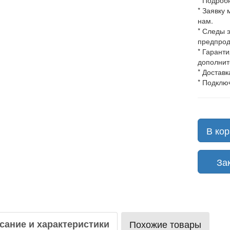
* Подроб
* Заявку
нам.
* Следы 
предпрод
* Гарант
дополнит
* Доставк
* Подклю
В кор
Зака
сание и характеристики
Похожие товары