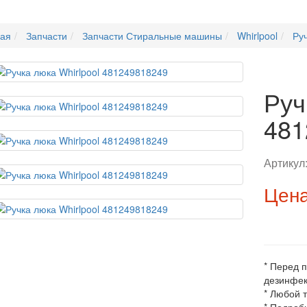
ная
Запчасти
Запчасти Стиральные машины
Whirlpool
Ру
Руч
481
Артикул
Цена
* Перед 
дезинфек
* Любой 