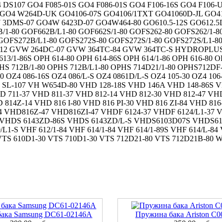
 DS107 GO4 F085-01S GO4 F086-01S GO4 F106-16S GO4 F106-U
7 GO4 W264D-UK GO4106-07S GO4106/1TXT GO41060D-JL GO4
3DMS-07 GO4W 6423D-07 GO4W464-80 GO610.5-12S GO612.5D
B/1-80 GOF662B/L1-80 GOF662S/1-80 GOFS262-80 GOFS262/1-8
 GOFS272B/L1-80 GOFS272S-80 GOFS272S/1-80 GOFS272S/L1-8
C3-12 GVW 264DC-07 GVW 364TC-84 GVW 364TC-S HYDROPLUS 
/1-86S OPH 614-80 OPH 614-86S OPH 614/1-86 OPH 616-80 OP
HS 712B/1-80 OPHS 712B/L1-80 OPHS 714D21/1-80 OPHS712DF-
 OZ4 086-16S OZ4 086/L-S OZ4 0861D/L-S OZ4 105-30 OZ4 106-
SL-107 VH W654D-80 VHD 128-18S VHD 146A VHD 148-86S VH
D 711-37 VHD 811-37 VHD 812-14 VHD 812-30 VHD 812-47 VH
D 814Z-14 VHD 816 I-80 VHD 816 PI-30 VHD 816 ZI-84 VHD 8
4 VHD816Z-47 VHD816ZI-47 VHDF 6124-37 VHDF 6124/L1-37 
0 VHDS 6143ZD-86S VHDS 6143ZD/L-S VHDS6103D07S VHDS61
/L1-S VHF 612/1-84 VHF 614/1-84 VHF 614/1-89S VHF 614/L-84
0 VTS 610D1-30 VTS 710D1-30 VTS 712D21-80 VTS 712D21B
ака Samsung DC61-02146A
Пружина бака Ariston C0