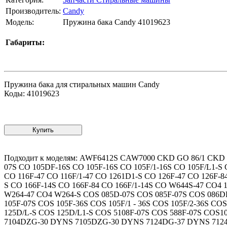
Производитель:
Candy
Модель:
Пружина бака Candy 41019623
Габариты:
Пружина бака для стиральных машин Candy
Коды: 41019623
Купить
Подходит к моделям: AWF6412S CAW7000 CKD GO 86/1 CKD
07S CO 105DF-16S CO 105F-16S CO 105F/1-16S CO 105F/L1-S 
CO 116F-47 CO 116F/1-47 CO 1261D1-S CO 126F-47 CO 126F-8
S CO 166F-14S CO 166F-84 CO 166F/1-14S CO W644S-47 CO4
W264-47 CO4 W264-S COS 085D-07S COS 085F-07S COS 086DF
105F-07S COS 105F-36S COS 105F/1 - 36S COS 105F/2-36S C
125D/L-S COS 125D/L1-S COS 5108F-07S COS 588F-07S C
7104DZG-30 DYNS 7105DZG-30 DYNS 7124DG-37 DYNS 7124