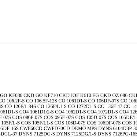
 GO KF086 CKD GO KF710 CKD IOF K610 EG CKD OZ 086 CKD 
CO 106.2F-S CO 106.5F-12S CO 1061D1-S CO 106DF-07S CO 106
4S CO 126F/1-84S CO 126F/L1-S CO 1272D1-S CO 136F-47 CO 14
 1061D1-S CO4 1061D1/2-S CO4 1062D1-S CO4 1072D1-S CO4 1
-07S COS 086F-07S COS 095F-07S COS 105D-07S COS 105DF/1
OS 105F/L-S COS 105F/L1-S COS 106D-07S COS 106DF-07S COS 
OS105DF-16S CWF60CD CWFD70CD DEMO MPS DYNS 6104D3P-3
DGL-37 DYNS 7125DG-S DYNS 7125DG/1-S DYNS 7126PG-16S