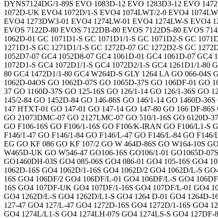
DYNS7124DG/1-89S EVO 1083D-12 EVO 1283D3-12 EVO 1472
1072D-UK EVO4 1072D/1-S EVO4 1074LWT/2-0 EVO4 1074L
EVO4 1273DW3-01 EVO4 1274LW-01 EVO4 1274LW-S EVO4 1
EVOS 7122D-80 EVOS 7122DB-80 EVOS 7122DS-80 EVOS 714
1062D-01 GC 1071D1-S GC 1071D1/1-S GC 1071D2-S GC 1071D
1271D1-S GC 1271D1/1-S GC 1272D-07 GC 1272D2-S GC 1272D
1052D7-07 GC4 1052D8-07 GC4 1061D-01 GC4 1061D-07 GC4 1
1072D1-S GC4 1072D1/1-S GC4 1072D2/1-S GC4 1261D1/1-80 
80 GC4 1472D1/1-80 GC4 W264D-S GLY 1264 LA GO 066-04S G
1062D-04OS GO 1062D-07S GO 1065D-37S GO 106DF-01 GO 10
37 GO 1160D-37S GO 125-16S GO 126/1-14 GO 126/1-36S GO 
145/2-84 GO 1452D-84 GO 146-86S GO 146/1-14 GO 1460D-36
147 HTXT-01 GO 147-01 GO 147-14 GO 147-80 GO 166 DF-86S 
GO 21073DMC-07 GO 2127LMC-07 GO 510/1-16S GO 6120D-37 
GO F106-16S GO F106/1-16S GO F106/K-IRAN GO F106/L1-S G
F146/1-47 GO F146/1-84 GO F146/L-47 GO F146/L-84 GO F146
EG GO KF 086 GO KF 107/2 GO W 464D-86S GO W164-10S 
W465D-UK GO W546-47 GO106-16S GO106/1-01 GO1065D-07
GO1460DH-03S GO4 085-06S GO4 086-01 GO4 105-16S GO4 10
1062D-16S GO4 1062D/1-16S GO4 1062D/2 GO4 1062D/L-S GO
16S GO4 106DF/2 GO4 106DF/L-01 GO4 106DF/L-S GO4 106DF
16S GO4 107DF-UK GO4 107DF/1-16S GO4 107DF/L-01 GO4 10
GO4 1262D/L-S GO4 1262D/L1-S GO4 1264 D-01 GO4 1264D-1
127-47 GO4 127/L-47 GO4 1272D-16S GO4 1272D/1-16S GO4 1
GO4 1274L/L1-S GO4 1274LH-07S GO4 1274LS-S GO4 127DF-