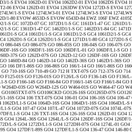
D3/1-S EVO4 1062D-01 EVO4 1062D2-01 EVO4 1062DS EVO4 
WT2-06 EVO4 1262D-01 EVO4 1263DW EVO4 1272D-S EVO4 12
274LW/1-S EVO4 1274LW3-01 EVO4 1274LW3-S EVO4 1274LW
2D/1-80 EVOW 4653D-S EVOW 6543D-84 EWZ 106F EWZ 4105D-
2/1-S GC 1072D-07 GC 1072D1/1-S GC 1161D/1-47 GC 1261D1/1
2/1-S GC 1361D/1-47 GC 1462D1/1-S GC 1462D3/1-84 GC 1471D
061D1-S GC4 1061D1/1-S GC4 1061D1/2-S GC4 1061D2/1-S GC4
GC4 1262D1-S GC4 1262D1/1-S GC4 1271D1/1-80 GC4 1272D1-S 
O 086-04S GO 086-07S GO 086-85S GO 106-04S GO 106-07S GO
6DF-16S GO 106DF/1-16S GO 106DF/L-01 GO 106DF/L1-S GO 10
1260D-37S GO 1262D-07S GO 1262D-12 GO 126DF-16S GO 126DF/
S GO 1460D-84 GO 1462D-14 GO 1462D-36S GO 1462D/1-36S GO
GO 166 DF/1-86S GO 166-86S GO 166/1-14 GO 166/1-86S GO 16
GO 710-16S GO 710-49 GO 712 H TXT-07S GO 712-37S GO 714 
O F125-01S GO F126-01S GO F126/L-S GO F136-14S GO F136/L-
/L1-S GO F166-14S GO F166-84 GO F166/1-14S GO F166/1-84 GO
GO W264D-03S GO W264D-12S GO W464-01S GO W464-47 GO W
S GO1065TXT-07S GO106CKD GO126-16S GO1265D-07S GO126
5/1-16S GO4 106 TXT-07S GO4 106-01 GO4 106-16S GO4 106-4
4 1062D/L1-S GO4 1064D-16S GO4 1064D/1-16S GO4 1064D/L-S
/L1-S GO4 107-47 GO4 107/L-47 GO4 1072D-07S GO4 1074L-07
7DF/L1-S GO4 126 TXT-16S GO4 126-16S GO4 1262D-01 GO4 12
6S GO4 1264L-36S GO4 1264L/L-S GO4 126DF-16S GO4 126DF/1
272D/L-S GO4 1272D/L1-S GO4 1272DH-07S GO4 1274L-01 GO4 1
89S GO4 127DF/1-89S GO4 127DF/L1-S GO4 136-47 GO4 146-8