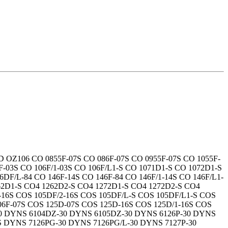
OZ106 CO 0855F-07S CO 086F-07S CO 0955F-07S CO 1055F-
F-03S CO 106F/1-03S CO 106F/L1-S CO 1071D1-S CO 1072D1-S
6DF/L-84 CO 146F-14S CO 146F-84 CO 146F/1-14S CO 146F/L1-
262D1-S CO4 1262D2-S CO4 1272D1-S CO4 1272D2-S CO4
-16S COS 105DF/2-16S COS 105DF/L-S COS 105DF/L1-S COS
106F-07S COS 125D-07S COS 125D-16S COS 125D/1-16S COS
0 DYNS 6104DZ-30 DYNS 6105DZ-30 DYNS 6126P-30 DYNS
 DYNS 7126PG-30 DYNS 7126PG/L-30 DYNS 7127P-30