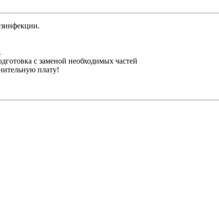
езинфекции.
.
одготовка с заменой необходимых частей
лнительную плату!