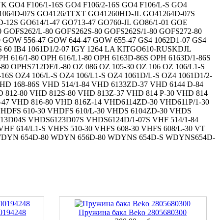
K GO4 F106/1-16S GO4 F106/2-16S GO4 F106/L-S GO4
1064D-07S GO4126/1TXT GO41260HD-JL GO41264D-07S
-12S GO614/1-47 GO713-47 GO760-JL GO86/1-01 GOE
0 GOFS262/L-80 GOFS262S-80 GOFS262S/1-80 GOFS272-80
0 GOW 556-47 GOW 644-47 GOW 655-47 GS4 1062D1-07 GS4
60 IB4 1061D1/2-07 IGY 1264 LA KITGO610-RUSKDJL
H 616/1-80 OPH 616/L1-80 OPH 6163D-86S OPH 6163D/1-86S
80 OPHS712DF/L-80 OZ 086 OZ 105-30 OZ 106 OZ 106/L1-S
16S OZ4 106/L-S OZ4 106/L1-S OZ4 1061D/L-S OZ4 1061D1/2-
D 168-86S VHD 514/1-84 VHD 6133ZD-37 VHD 6144 D-84
D 812-80 VHD 812S-80 VHD 813Z-37 VHD 814 P-30 VHD 814
16-47 VHD 816-80 VHD 816Z-14 VHD6114ZD-30 VHD611P/1-30
VHDFS 610-30 VHDFS 610/L-30 VHDS 6104ZD-30 VHDS
13D04S VHDS6123D07S VHDS6124D/1-07S VHF 514/1-84
 VHF 614/L1-S VHFS 510-30 VHFS 608-30 VHFS 608/L-30 VT
-80 WDYN 654D-80 WDYN 656D-80 WDYNS 654D-S WDYNS654D-
0194248
Пружина бака Beko 2805680300