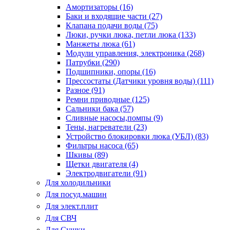
Амортизаторы (16)
Баки и входящие части (27)
Клапана подачи воды (75)
Люки, ручки люка, петли люка (133)
Манжеты люка (61)
Модули управления, электроника (268)
Патрубки (290)
Подшипники, опоры (16)
Прессостаты (Датчики уровня воды) (111)
Разное (91)
Ремни приводные (125)
Сальники бака (57)
Сливные насосы,помпы (9)
Тены, нагреватели (23)
Устройство блокировки люка (УБЛ) (83)
Фильтры насоса (65)
Шкивы (89)
Щетки двигателя (4)
Электродвигатели (91)
Для холодильники
Для посуд.машин
Для элект.плит
Для СВЧ
Для Сушки