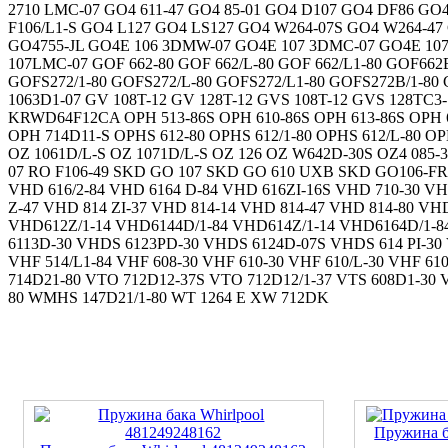
2710 LMC-07 GO4 611-47 GO4 85-01 GO4 D107 GO4 DF86 GO4
F106/L1-S GO4 L127 GO4 LS127 GO4 W264-07S GO4 W264-4
GO4755-JL GO4E 106 3DMW-07 GO4E 107 3DMC-07 GO4E 107 
107LMC-07 GOF 662-80 GOF 662/L-80 GOF 662/L1-80 GOF662
GOFS272/1-80 GOFS272/L-80 GOFS272/L1-80 GOFS272B/1-80
1063D1-07 GV 108T-12 GV 128T-12 GVS 108T-12 GVS 128T
KRWD64F12CA OPH 513-86S OPH 610-86S OPH 613-86S OPH 613
OPH 714D11-S OPHS 612-80 OPHS 612/1-80 OPHS 612/L-80 OP
OZ 1061D/L-S OZ 1071D/L-S OZ 126 OZ W642D-30S OZ4 085-30
07 RO F106-49 SKD GO 107 SKD GO 610 UXB SKD GO106-FR 
VHD 616/2-84 VHD 6164 D-84 VHD 616ZI-16S VHD 710-30 VH
Z-47 VHD 814 ZI-37 VHD 814-14 VHD 814-47 VHD 814-80 VH
VHD612Z/1-14 VHD6144D/1-84 VHD614Z/1-14 VHD6164D/1-8
6113D-30 VHDS 6123PD-30 VHDS 6124D-07S VHDS 614 PI-3
VHF 514/L1-84 VHF 608-30 VHF 610-30 VHF 610/L-30 VHF 610
714D21-80 VTO 712D12-37S VTO 712D12/1-37 VTS 608D1-3
80 WMHS 147D21/1-80 WT 1264 E XW 712DK
Пружина б