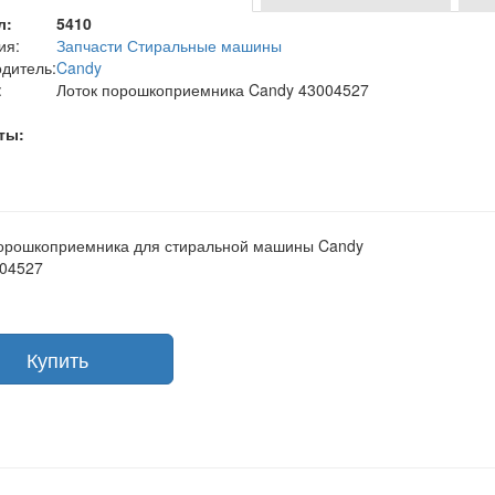
л:
5410
ия:
Запчасти Стиральные машины
дитель:
Candy
:
Лоток порошкоприемника Candy 43004527
ты:
орошкоприемника для стиральной машины Candy
004527
Купить