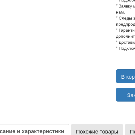
* Заявку
нам.
* Следы 
предпрод
* Гарант
дополнит
* Доставк
* Подклю
В кор
Зака
сание и характеристики
Похожие товары
П