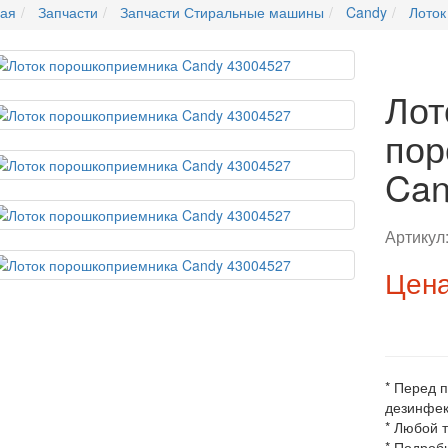
ная
Запчасти
Запчасти Стиральные машины
Candy
Лоток
Лот
пор
Can
Артикул
Цена
* Перед 
дезинфек
* Любой 
* Подроб