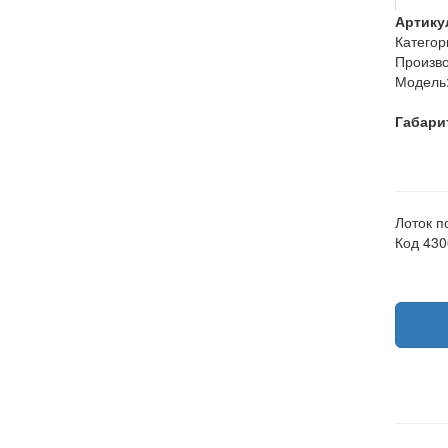
Артику
Категор
Произво
Модель
Габари
Лоток п
Код 43