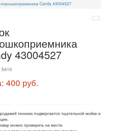
 порошкоприемника Candy 43004527
ок
ошкоприемника
dy 43004527
:
5410
: 400 руб.
продажей техника подвергается тщательной мойке и
ции.
товар можно проверить на месте.
ные и полные консультации при покупке.