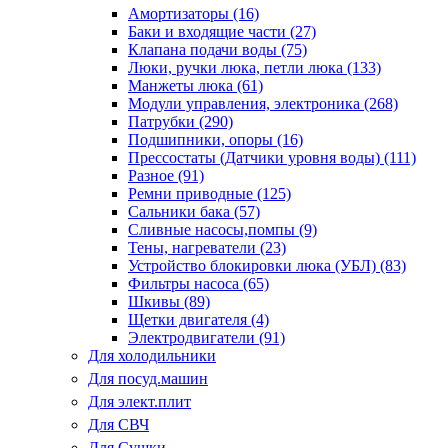
Амортизаторы (16)
Баки и входящие части (27)
Клапана подачи воды (75)
Люки, ручки люка, петли люка (133)
Манжеты люка (61)
Модули управления, электроника (268)
Патрубки (290)
Подшипники, опоры (16)
Прессостаты (Датчики уровня воды) (111)
Разное (91)
Ремни приводные (125)
Сальники бака (57)
Сливные насосы,помпы (9)
Тены, нагреватели (23)
Устройство блокировки люка (УБЛ) (83)
Фильтры насоса (65)
Шкивы (89)
Щетки двигателя (4)
Электродвигатели (91)
Для холодильники
Для посуд.машин
Для элект.плит
Для СВЧ
Для Сушки