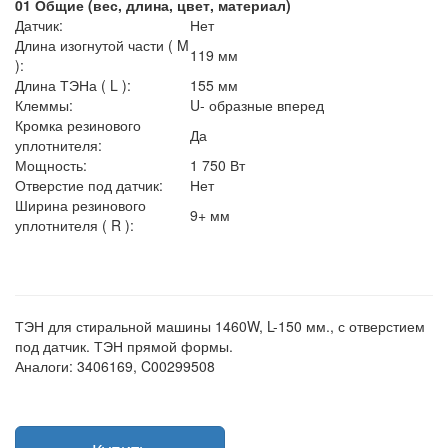
01 Общие (вес, длина, цвет, материал)
Датчик:
Нет
Длина изогнутой части ( M
119 мм
):
Длина ТЭНа ( L ):
155 мм
Клеммы:
U- образные вперед
Кромка резинового
Да
уплотнителя:
Мощность:
1 750 Вт
Отверстие под датчик:
Нет
Ширина резинового
9+ мм
уплотнителя ( R ):
ТЭН для стиральной машины 1460W, L-150 мм., с отверстием
под датчик. ТЭН прямой формы.
Аналоги: 3406169, C00299508