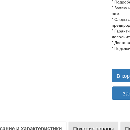
* Подроб
* Заявку
нам.
* Следы 
предпрод
* Гарант
дополнит
* Доставк
* Подклю
В кор
Зака
сание и характеристики
Похожие товары
П