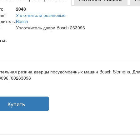
л:
2048
ия:
Уплотнители резиновые
дитель:
Bosch
:
Уплотнитель двери Bosch 263096
ты:
тельная резина дверцы посудомоечных машин Bosch Siemens. Дл
3096, 00263096
Купить