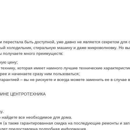
 и перестала быть доступной, уже давно не является секретом для
й холодильник, стиральную машину и даже микроволновку. Но выхо
вы получаете много преимуществ:
кую цену;
ю технику, которая имеет намного лучшие технические характеристи
ее и начинаете сразу ним пользоваться;
гарантией – вы не рискуете и всегда можете заменить ее в случае
ЗИНЕ ЦЕНТРОТЕХНИКА
у.
о найдете все необходимое для дома.
 (а также гарантированная скидка на последующие ремонты и зап
будет предоставлена подробная информация.