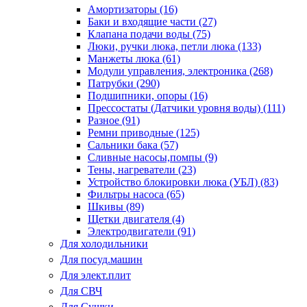
Амортизаторы (16)
Баки и входящие части (27)
Клапана подачи воды (75)
Люки, ручки люка, петли люка (133)
Манжеты люка (61)
Модули управления, электроника (268)
Патрубки (290)
Подшипники, опоры (16)
Прессостаты (Датчики уровня воды) (111)
Разное (91)
Ремни приводные (125)
Сальники бака (57)
Сливные насосы,помпы (9)
Тены, нагреватели (23)
Устройство блокировки люка (УБЛ) (83)
Фильтры насоса (65)
Шкивы (89)
Щетки двигателя (4)
Электродвигатели (91)
Для холодильники
Для посуд.машин
Для элект.плит
Для СВЧ
Для Сушки