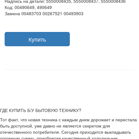
Надпись на детали: 5550008435, 5550008437, 5550008436
Код: 00490649, 490649
Замена 00483703 00267521 00493903
Купить
ГДЕ КУПИТЬ Б/У БЫТОВУЮ ТЕХНИКУ?
Тот факт, что новая техника с каждым днем дорожает и перестала
быть доступной, уже давно не является секретом для
отечественного потребителя. Сегодня приходится выкладывать
огромную сумму, приобретая качественный холодильник,