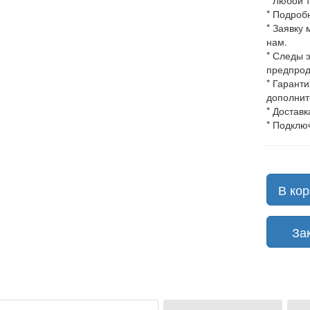
* Любой 
* Подроб
* Заявку
нам.
* Следы 
предпрод
* Гарант
дополнит
* Доставк
* Подклю
В кор
Зака