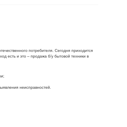
 отечественного потребителя. Сегодня приходится
д есть и это – продажа б/у бытовой техники в
ки;
 выявления неисправностей.