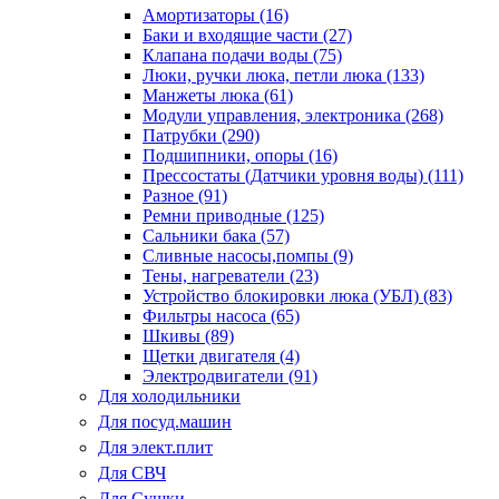
Амортизаторы (16)
Баки и входящие части (27)
Клапана подачи воды (75)
Люки, ручки люка, петли люка (133)
Манжеты люка (61)
Модули управления, электроника (268)
Патрубки (290)
Подшипники, опоры (16)
Прессостаты (Датчики уровня воды) (111)
Разное (91)
Ремни приводные (125)
Сальники бака (57)
Сливные насосы,помпы (9)
Тены, нагреватели (23)
Устройство блокировки люка (УБЛ) (83)
Фильтры насоса (65)
Шкивы (89)
Щетки двигателя (4)
Электродвигатели (91)
Для холодильники
Для посуд.машин
Для элект.плит
Для СВЧ
Для Сушки