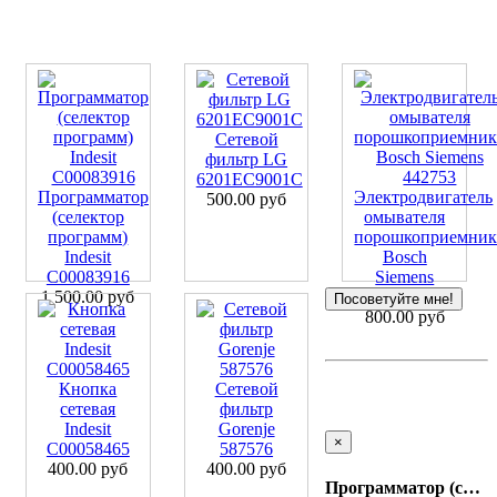
Сетевой
фильтр LG
6201EC9001C
Программатор
Электродвигатель
500.00 руб
(селектор
омывателя
программ)
порошкоприемник
Indesit
Bosch
C00083916
Siemens
1 500.00 руб
442753
Посоветуйте мне!
800.00 руб
Кнопка
Сетевой
сетевая
фильтр
Indesit
Gorenje
×
C00058465
587576
400.00 руб
400.00 руб
Программатор (селектор программ) Candy 9120354.7