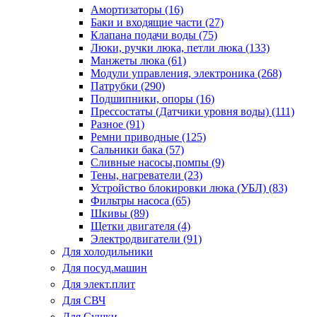
Амортизаторы (16)
Баки и входящие части (27)
Клапана подачи воды (75)
Люки, ручки люка, петли люка (133)
Манжеты люка (61)
Модули управления, электроника (268)
Патрубки (290)
Подшипники, опоры (16)
Прессостаты (Датчики уровня воды) (111)
Разное (91)
Ремни приводные (125)
Сальники бака (57)
Сливные насосы,помпы (9)
Тены, нагреватели (23)
Устройство блокировки люка (УБЛ) (83)
Фильтры насоса (65)
Шкивы (89)
Щетки двигателя (4)
Электродвигатели (91)
Для холодильники
Для посуд.машин
Для элект.плит
Для СВЧ
Для Сушки