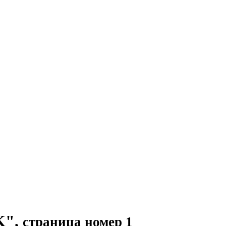
K",
страница номер 1