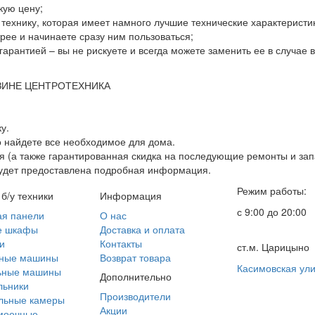
кую цену;
ю технику, которая имеет намного лучшие технические характеристи
ее и начинаете сразу ним пользоваться;
гарантией – вы не рискуете и всегда можете заменить ее в случае
ЗИНЕ ЦЕНТРОТЕХНИКА
у.
о найдете все необходимое для дома.
 (а также гарантированная скидка на последующие ремонты и зап
будет предоставлена подробная информация.
Режим работы:
 б/у техники
Информация
с 9:00 до 20:00
ая панели
О нас
е шкафы
Доставка и оплата
и
Контакты
ст.м. Царицыно
ные машины
Возврат товара
Касимовская ули
ьные машины
Дополнительно
льники
Производители
льные камеры
Акции
моечные