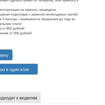
 можно сделать прямо по телефону, или приехать к
эксплуатации на корпусе, проведена
ажная подготовка с заменой необходимых частей
ия 3 месяца + возможность продления до года за
ельную плату!
а от 800 рублей!
чение от 500 рублей!
зину
з в один клик
одходит к моделям