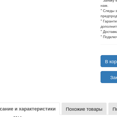
* Заявку
нам.
* Следы 
предпрод
* Гарант
дополнит
* Доставк
* Подклю
В кор
Зака
сание и характеристики
Похожие товары
П