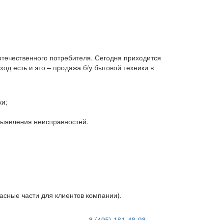
 отечественного потребителя. Сегодня приходится
д есть и это – продажа б/у бытовой техники в
ки;
 выявления неисправностей.
асные части для клиентов компании).
8 (495) 181-48-98