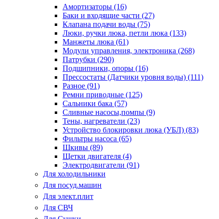
Амортизаторы (16)
Баки и входящие части (27)
Клапана подачи воды (75)
Люки, ручки люка, петли люка (133)
Манжеты люка (61)
Модули управления, электроника (268)
Патрубки (290)
Подшипники, опоры (16)
Прессостаты (Датчики уровня воды) (111)
Разное (91)
Ремни приводные (125)
Сальники бака (57)
Сливные насосы,помпы (9)
Тены, нагреватели (23)
Устройство блокировки люка (УБЛ) (83)
Фильтры насоса (65)
Шкивы (89)
Щетки двигателя (4)
Электродвигатели (91)
Для холодильники
Для посуд.машин
Для элект.плит
Для СВЧ
Для Сушки