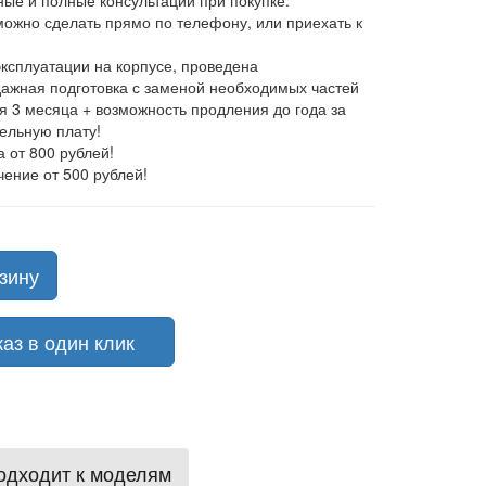
ные и полные консультации при покупке.
 можно сделать прямо по телефону, или приехать к
эксплуатации на корпусе, проведена
ажная подготовка с заменой необходимых частей
ия 3 месяца + возможность продления до года за
ельную плату!
а от 800 рублей!
чение от 500 рублей!
зину
з в один клик
одходит к моделям