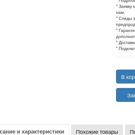
* Подроб
* Заявку
нам.
* Следы 
предпрод
* Гарант
дополнит
* Доставк
* Подклю
В кор
Зака
сание и характеристики
Похожие товары
П