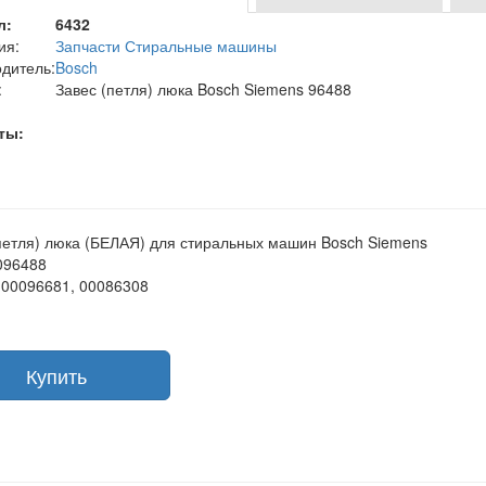
л:
6432
ия:
Запчасти Стиральные машины
дитель:
Bosch
:
Завес (петля) люка Bosch Siemens 96488
ты:
петля) люка (БЕЛАЯ) для стиральных машин Bosch Siemens
096488
00096681, 00086308
Купить