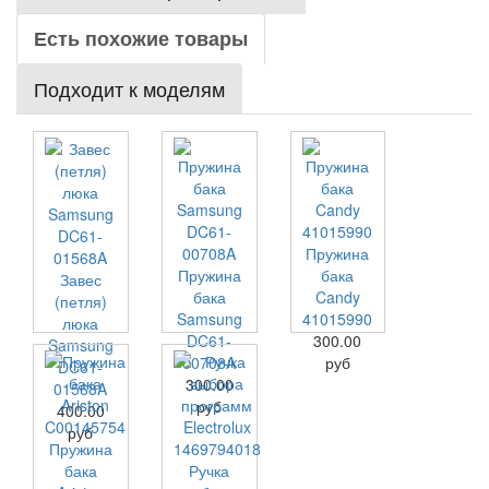
Есть похожие товары
Подходит к моделям
Пружина
Пружина
бака
Завес
бака
Candy
(петля)
Samsung
41015990
люка
DC61-
300.00
Samsung
00708A
руб
DC61-
300.00
01568A
руб
400.00
руб
Пружина
бака
Ручка