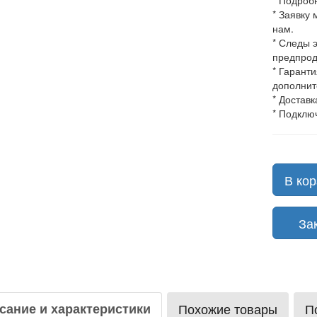
* Подроб
* Заявку
нам.
* Следы 
предпрод
* Гарант
дополнит
* Доставк
* Подклю
В кор
Зака
сание и характеристики
Похожие товары
П