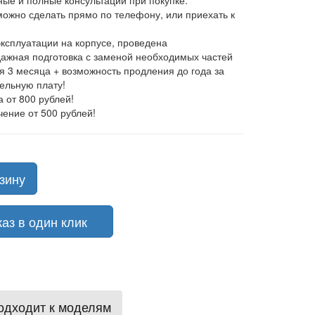
ные и полные консультации при покупке.
 можно сделать прямо по телефону, или приехать к
эксплуатации на корпусе, проведена
ажная подготовка с заменой необходимых частей
ия 3 месяца + возможность продления до года за
ельную плату!
а от 800 рублей!
чение от 500 рублей!
зину
з в один клик
одходит к моделям