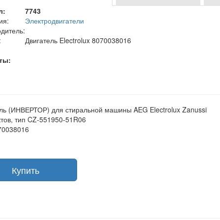
л:
7743
ия:
Электродвигатели
дитель:
:
Двигатель Electrolux 8070038016
ты:
ль (ИНВЕРТОР) для стиральной машины AEG Electrolux Zanussi
ктов, тип CZ-551950-51R06
70038016
Купить