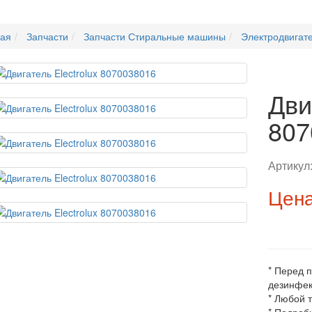
ная
Запчасти
Запчасти Стиральные машины
Электродвигат
Дви
807
Артикул
Цена
* Перед 
дезинфек
* Любой 