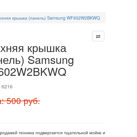
рхняя крышка (панель) Samsung WF602W2BKWQ
хняя крышка
нель) Samsung
602W2BKWQ
:
6216
: 500 руб.
продажей техника подвергается тщательной мойке и