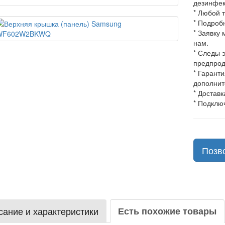
дезинфек
* Любой 
* Подроб
* Заявку
нам.
* Следы 
предпрод
* Гарант
дополнит
* Доставк
* Подклю
Позв
ание и характеристики
Есть похожие товары