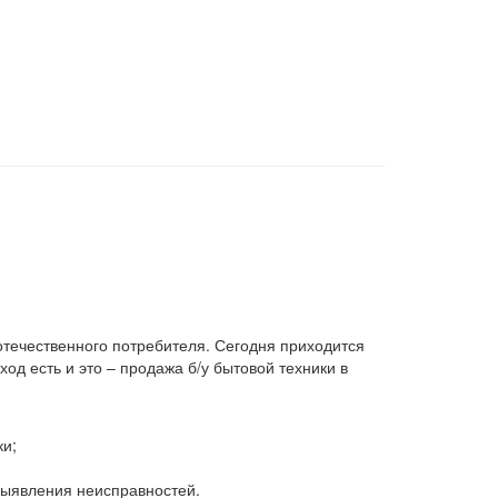
 отечественного потребителя. Сегодня приходится
д есть и это – продажа б/у бытовой техники в
ки;
 выявления неисправностей.