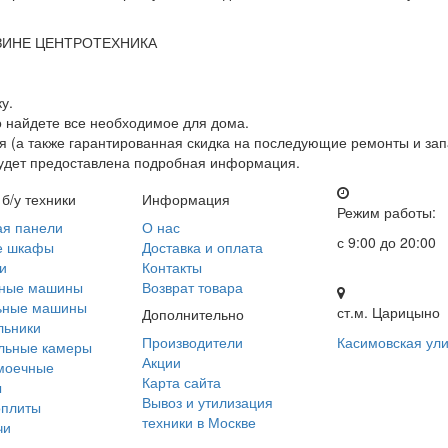
ЗИНЕ ЦЕНТРОТЕХНИКА
у.
о найдете все необходимое для дома.
 (а также гарантированная скидка на последующие ремонты и зап
будет предоставлена подробная информация.
 б/у техники
Информация
Режим работы:
ая панели
О нас
с 9:00 до 20:00
е шкафы
Доставка и оплата
и
Контакты
ные машины
Возврат товара
ьные машины
ст.м. Царицыно
Дополнительно
льники
Производители
Касимовская ули
льные камеры
Акции
моечные
Карта сайта
ы
Вывоз и утилизация
оплиты
техники в Москве
чи