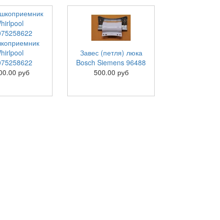
коприемник
hirlpool
Завес (петля) люка
075258622
Bosch Siemens 96488
00.00 руб
500.00 руб