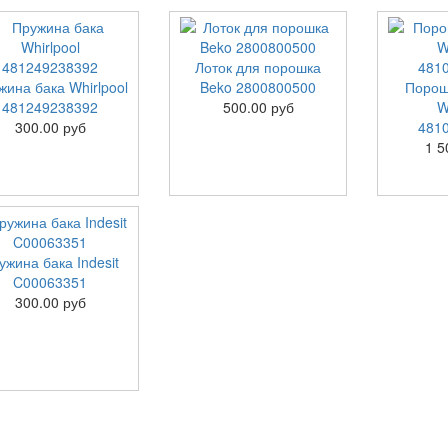
Лоток для порошка
жина бака Whirlpool
Beko 2800800500
Порош
481249238392
500.00 руб
W
300.00 руб
481
1 5
ужина бака Indesit
C00063351
300.00 руб