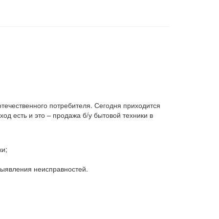
 отечественного потребителя. Сегодня приходится
д есть и это – продажа б/у бытовой техники в
ки;
 выявления неисправностей.