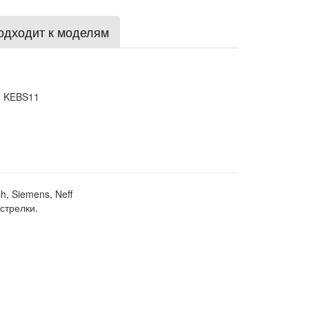
одходит к моделям
) KEBS11
, Siemens, Neff
стрелки.