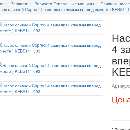
ная
Запчасти
Запчасти Стиральные машины
Сливные насо
сос сливной Copreci 4 защелки ( клеммы вперед вместе ) KEBS111
Нас
4 з
впе
KEB
Артикул
Цена
* Перед 