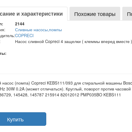
сание и характеристики
Похожие товары
П
л:
2144
ия:
Сливные насосы,помпы
дитель:
COPRECI
:
Насос сливной Copreci 4 защелки ( клеммы вперед вместе 
ты:
 насос (помпа) Copreci KEBS111/093 для стиральной машины Bosch
Hz 30W 0.2A (может отличаться). Круглый, поворот против часовой 
86729, 145428, 145787 215914 82012012 PMP035BO KEBS111
Купить