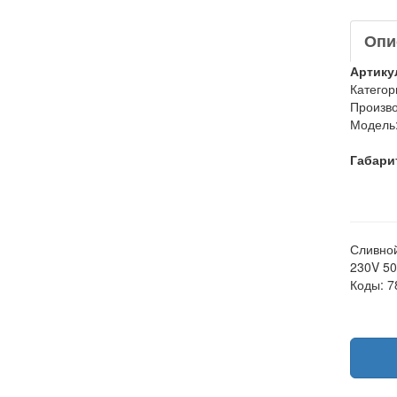
Опи
Артику
Категор
Произво
Модель
Габари
Сливной
230V 50
Коды: 7