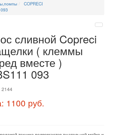
сы,помпы
COPRECI
 093
ос сливной Copreci
ащелки ( клеммы
ред вместе )
S111 093
:
2144
: 1100 руб.
продажей техника подвергается тщательной мойке и