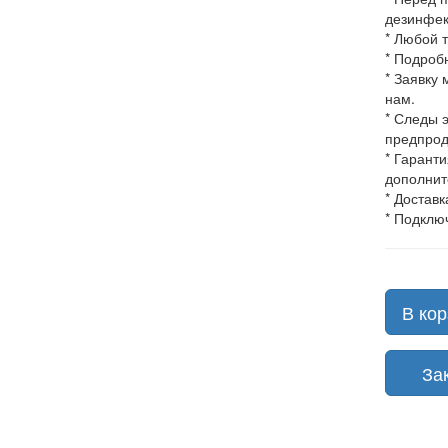
дезинфек
* Любой 
* Подроб
* Заявку
нам.
* Следы 
предпрод
* Гарант
дополнит
* Доставк
* Подклю
В кор
Зака