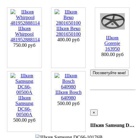
Шкив
Шкив Веко
Whirpool
2801650100
Шкив
481952888114
400.00 руб
Gorenje
750.00 руб
163950
800.00 руб
Посоветуйте мне!
Шкив Bosch
Шкив
640980
Samsung
500.00 руб
DC66-
×
00500A
500.00 руб
Шкив Samsung DC66-10176B