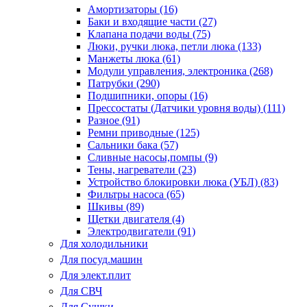
Амортизаторы (16)
Баки и входящие части (27)
Клапана подачи воды (75)
Люки, ручки люка, петли люка (133)
Манжеты люка (61)
Модули управления, электроника (268)
Патрубки (290)
Подшипники, опоры (16)
Прессостаты (Датчики уровня воды) (111)
Разное (91)
Ремни приводные (125)
Сальники бака (57)
Сливные насосы,помпы (9)
Тены, нагреватели (23)
Устройство блокировки люка (УБЛ) (83)
Фильтры насоса (65)
Шкивы (89)
Щетки двигателя (4)
Электродвигатели (91)
Для холодильники
Для посуд.машин
Для элект.плит
Для СВЧ
Для Сушки