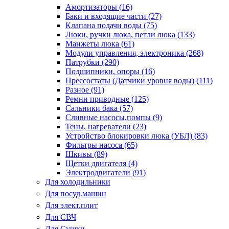
Амортизаторы (16)
Баки и входящие части (27)
Клапана подачи воды (75)
Люки, ручки люка, петли люка (133)
Манжеты люка (61)
Модули управления, электроника (268)
Патрубки (290)
Подшипники, опоры (16)
Прессостаты (Датчики уровня воды) (111)
Разное (91)
Ремни приводные (125)
Сальники бака (57)
Сливные насосы,помпы (9)
Тены, нагреватели (23)
Устройство блокировки люка (УБЛ) (83)
Фильтры насоса (65)
Шкивы (89)
Щетки двигателя (4)
Электродвигатели (91)
Для холодильники
Для посуд.машин
Для элект.плит
Для СВЧ
Для Сушки