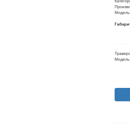
Категор
Произво
Модель
Габари
Траверс
Модель