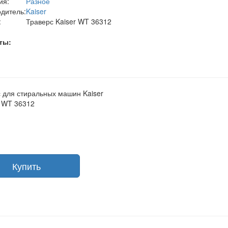
ия:
Разное
дитель:
Kaiser
:
Траверс Kaiser WT 36312
ты:
 для стиральных машин Kaiser
 WT 36312
Купить