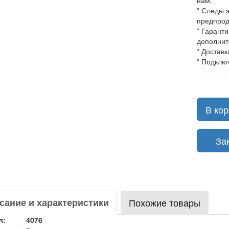
нам.
* Следы 
предпрод
* Гарант
дополнит
* Доставк
* Подклю
В кор
Зака
сание и характеристики
Похожие товары
л:
4076