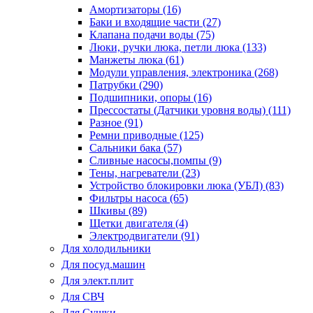
Амортизаторы (16)
Баки и входящие части (27)
Клапана подачи воды (75)
Люки, ручки люка, петли люка (133)
Манжеты люка (61)
Модули управления, электроника (268)
Патрубки (290)
Подшипники, опоры (16)
Прессостаты (Датчики уровня воды) (111)
Разное (91)
Ремни приводные (125)
Сальники бака (57)
Сливные насосы,помпы (9)
Тены, нагреватели (23)
Устройство блокировки люка (УБЛ) (83)
Фильтры насоса (65)
Шкивы (89)
Щетки двигателя (4)
Электродвигатели (91)
Для холодильники
Для посуд.машин
Для элект.плит
Для СВЧ
Для Сушки