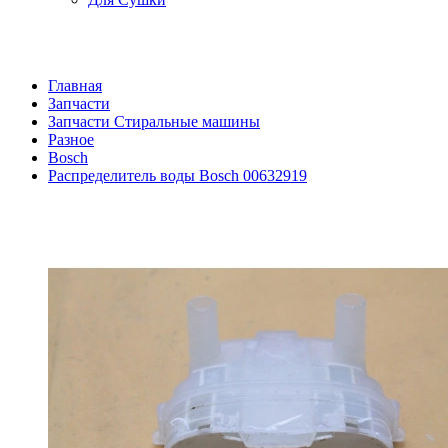
Главная
Запчасти
Запчасти Стиральные машины
Разное
Bosch
Распределитель воды Bosch 00632919