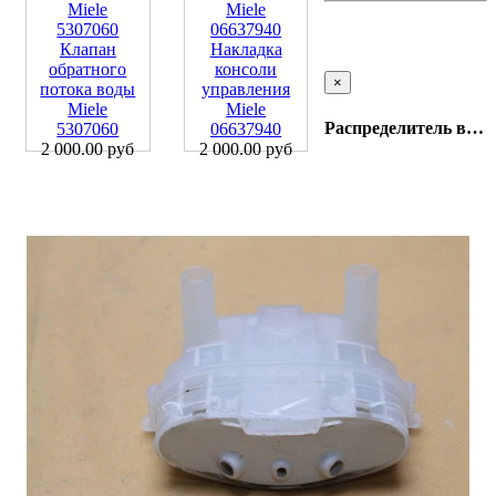
Клапан
Накладка
обратного
консоли
×
потока воды
управления
Miele
Miele
Распределитель воды Bosch 00632919
5307060
06637940
2 000.00 руб
2 000.00 руб