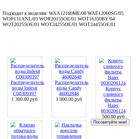
Подходит к моделям: WAA12160ME/08 WAE12060SG/05
WOP131ANL/03 WOR20155OE/01 WOT16350BY/04
WOT20255OE/01 WOT24255OE/01 WOT24455OE/01
Распределитель
Распределитель
воды Indesit
воды Candy
Корпус
C00309397
46002848
сливного
1 300.00 руб
1 000.00 руб
фильтра
Haier
0030206124
500.00 руб
Посоветуйте мне!