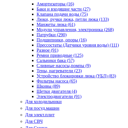
Амортизаторы (16)
Баки и входящие части (27)
Клапана подачи воды (75)
Люки, ручки люка, петли люка (133)
Манжеты люка (61)
Модули управления, электроника (268)
Патрубки (290)
Подшипники, опоры (16)
Прессостаты (Датчики уровня воды) (111)
Разное (91)
Ремни приводные (125)
Сальники бака (57)
Сливные насосы,помпы (9)
Тены, нагреватели (23)
Устройство блокировки люка (УБЛ) (83)
Фильтры насоса (65)
Шкивы (89)
Щетки двигателя (4)
Электродвигатели (91)
Для холодильники
Для посуд.машин
Для элект.плит
Для СВЧ
Для Сушки