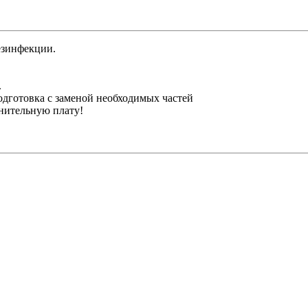
езинфекции.
.
одготовка с заменой необходимых частей
лнительную плату!