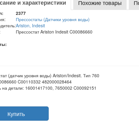
сание и характеристики
Похожие товары
П
л:
2377
ия:
Прессостаты (Датчики уровня воды)
дитель:
Ariston, Indesit
:
Прессостат Ariston Indesit C00086660
ты:
ат (датчик уровня воды) Ariston/Indesit. Тип 760
00086660 C00110332 482000028464
 на детали: 16001417100, 7650002 C00092151
Купить