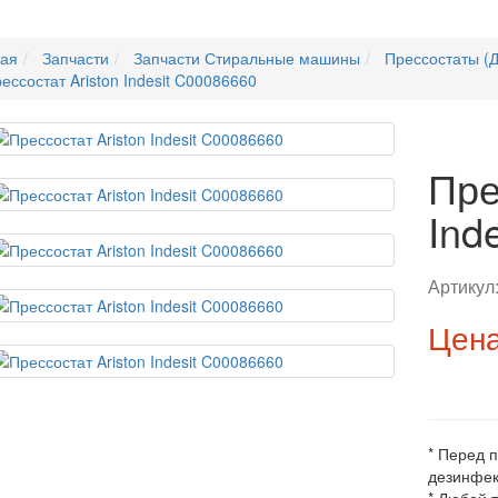
ная
Запчасти
Запчасти Стиральные машины
Прессостаты (Д
ессостат Ariston Indesit C00086660
Пре
Ind
Артикул
Цена
* Перед 
дезинфек