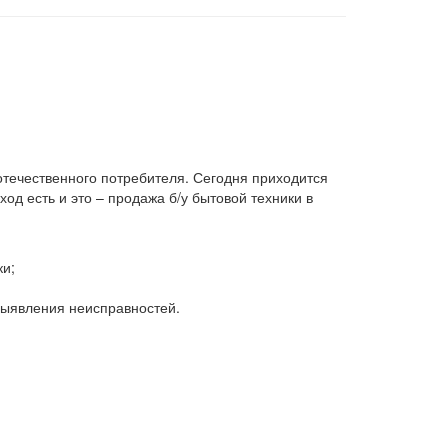
 отечественного потребителя. Сегодня приходится
д есть и это – продажа б/у бытовой техники в
ки;
 выявления неисправностей.