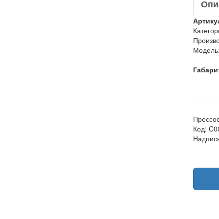
Опи
Артику
Категор
Произво
Модель
Габари
Прессост
Код: C
Надпись