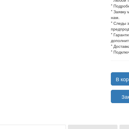
* Любой 
* Подроб
* Заявку
нам.
* Следы 
предпрод
* Гарант
дополнит
* Доставк
* Подклю
В кор
Зака