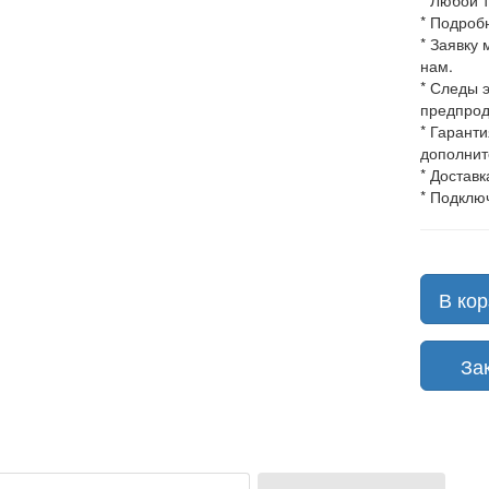
* Любой 
* Подроб
* Заявку
нам.
* Следы 
предпрод
* Гарант
дополнит
* Доставк
* Подклю
В кор
Зака