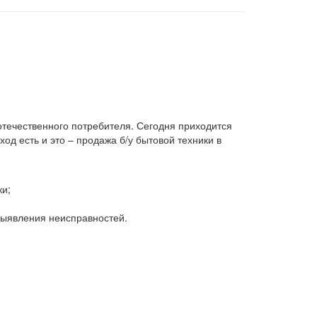
 отечественного потребителя. Сегодня приходится
д есть и это – продажа б/у бытовой техники в
ки;
 выявления неисправностей.