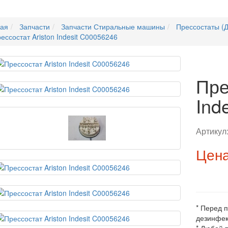
ная
Запчасти
Запчасти Стиральные машины
Прессостаты (Д
ессостат Ariston Indesit C00056246
Пре
Ind
Артикул
Цена
* Перед 
дезинфек