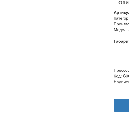
Опи
Артику
Категор
Произво
Модель
Габари
Прессост
Код: C0
Надпись