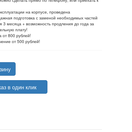
 можно сделать прямо по телефону, или приехать к
эксплуатации на корпусе, проведена
ажная подготовка с заменой необходимых частей
ия 3 месяца + возможность продления до года за
ельную плату!
а от 800 рублей!
чение от 500 рублей!
зину
з в один клик