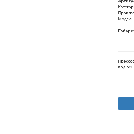
Артику
Категор
Произво
Модель
Габари
Прессос
Код 52