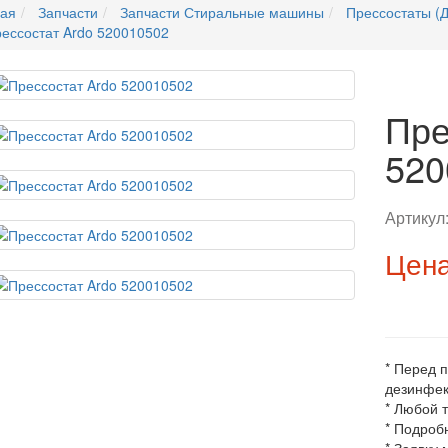
ная
Запчасти
Запчасти Стиральные машины
Прессостаты (Д
ессостат Ardo 520010502
Пре
520
Артикул
Цена
* Перед 
дезинфек
* Любой 
* Подроб