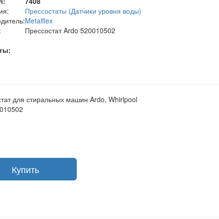
л:
7408
ия:
Прессостаты (Датчики уровня воды)
дитель:
Metalflex
:
Прессостат Ardo 520010502
ты:
тат для стиральных машин Ardo, Whirlpool
0010502
Купить