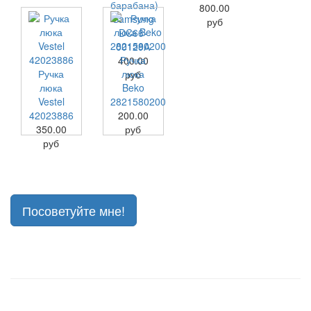
барабана)
800.00
Samsung
руб
DC66-
00129A
Ручка
400.00
Ручка
люка
руб
люка
Beko
Vestel
2821580200
42023886
200.00
350.00
руб
руб
Посоветуйте мне!