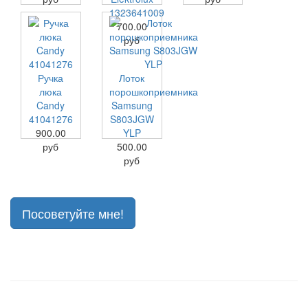
1323641009
700.00
руб
Ручка
Лоток
люка
порошкоприемника
Candy
Samsung
41041276
S803JGW
900.00
YLP
руб
500.00
руб
Посоветуйте мне!